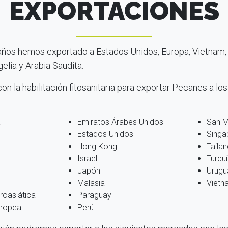
EXPORTACIONES
 años hemos exportado a Estados Unidos, Europa, Vietnam,
gelia y Arabia Saudita.
on la habilitación fitosanitaria para exportar Pecanes a los
a
Emiratos Árabes Unidos
San M
Estados Unidos
Singa
Hong Kong
Tailan
Israel
Turqu
Japón
Urugu
Malasia
Vietn
roasiática
Paraguay
ropea
Perú