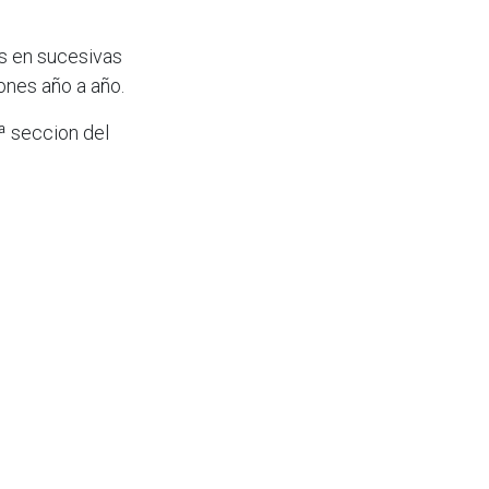
s en sucesivas
ones año a año.
ª seccion del