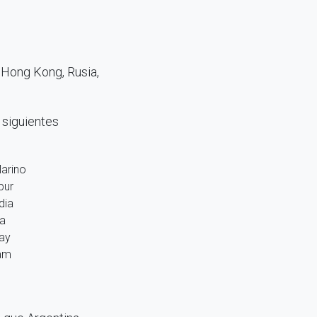
 Hong Kong, Rusia,
 siguientes
arino
pur
dia
ía
ay
am