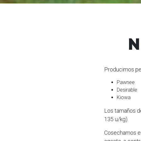
N
Producimos pec
Pawnee
Desirable
Kiowa
Los tamaños de
135 u/kg).
Cosechamos en