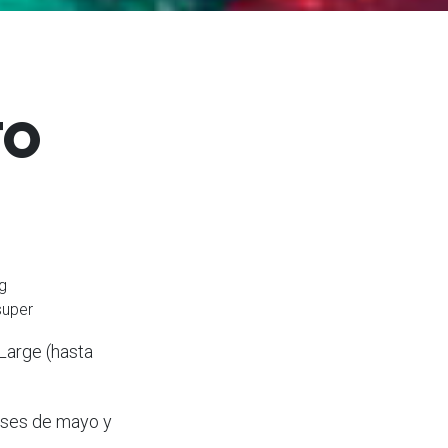
TO
g
super
Large (hasta
eses de mayo y